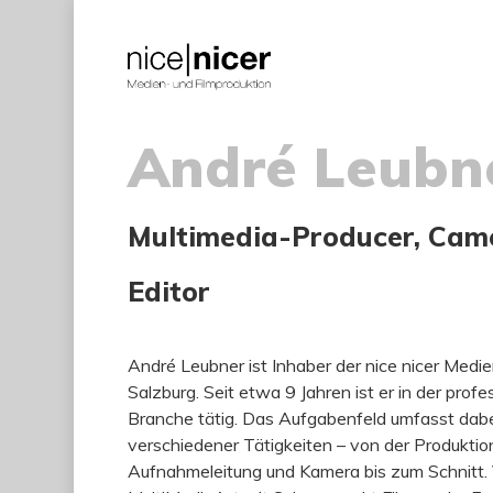
Skip
to
main
content
André Leubn
Multimedia-Producer, Cam
Editor
André Leubner ist Inhaber der nice nicer Medi
Salzburg. Seit etwa 9 Jahren ist er in der profe
Branche tätig. Das Aufgabenfeld umfasst dabe
verschiedener Tätigkeiten – von der Produktio
Aufnahmeleitung und Kamera bis zum Schnitt.