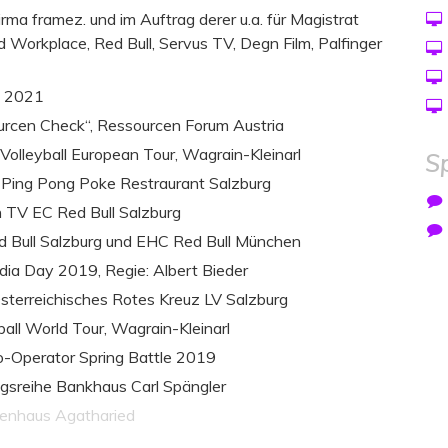
irma framez. und im Auftrag derer u.a. für Magistrat
Workplace, Red Bull, Servus TV, Degn Film, Palfinger
m 2021
urcen Check“, Ressourcen Forum Austria
lleyball European Tour, Wagrain-Kleinarl
S
 Ping Pong Poke Restraurant Salzburg
 TV EC Red Bull Salzburg
ull Salzburg und EHC Red Bull München
ia Day 2019, Regie: Albert Bieder
sterreichisches Rotes Kreuz LV Salzburg
ll World Tour, Wagrain-Kleinarl
-Operator Spring Battle 2019
gsreihe Bankhaus Carl Spängler
nkenhaus Agatharied
ng Von Matt Schweden